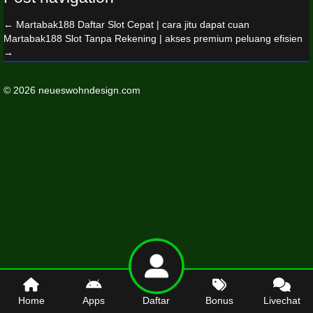
←
Martabak188 Daftar Slot Cepat | cara jitu dapat cuan
Martabak188 Slot Tanpa Rekening | akses premium peluang efisien
→
© 2026 neueswohndesign.com
Home
Apps
Daftar
Bonus
Livechat