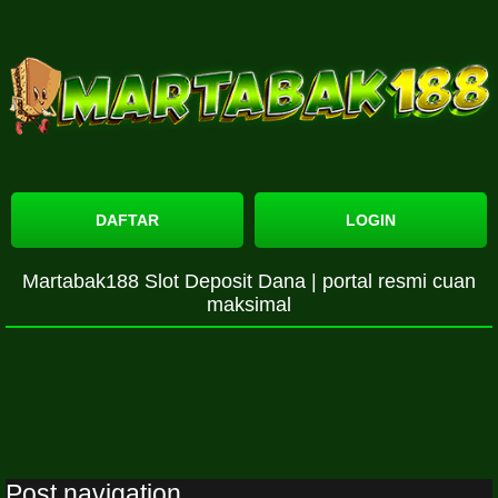
DAFTAR
LOGIN
Martabak188 Slot Deposit Dana | portal resmi cuan
maksimal
Post navigation