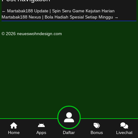
←
Martabak188 Update | Spin Seru Game Kejutan Harian
Martabak188 Nexus | Bola Hadiah Spesial Setiap Minggu
→
© 2026 neueswohndesign.com
Home
Apps
Daftar
Bonus
Livechat