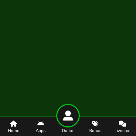
Home
Apps
Daftar
Bonus
Livechat