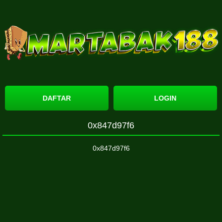
DAFTAR
LOGIN
0x847d97f6
0x847d97f6